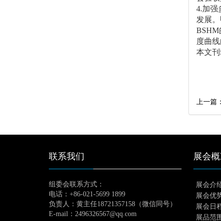
4.加
发展。
BSH
度曲线
本文刊载
上一篇：
联系我们
展会概
组委会联系方式：
展会介
电话：
+86-021-5699 1899
展会优
负责人：黄主任18721357158（微信同号）
展会日
E-mail
：
2496326567@qq.com
展品范