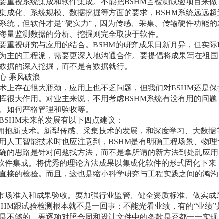
要重视系统集成和软件集成。不能把BSHM当检测试验项目来
集成化、系统规模、数据挖掘等方面的要求，BSHM系统远远超
系统，但软件才是“硬实力”，因为传感、采集、传输硬件功能
海量监测数据的分析、挖掘则完全取决于软件。
要重视研究与应用的结合。BSHM的研究成果日新月异，但实际
为主的工程派，需要更深入地沟通合作。要提倡将成果写在祖国
数据的深入挖掘，而不是有数据就行。
心 乘风破浪
术上存在很大瓶颈，应用上也不乏问题，但我们对BSHM还是保
挥很大作用。对业主来说，不用考虑BSHM系统有没有用的问
、如何严格管理和验收等。
BSHM未来的发展有以下四点建议：
动拥抱新技术。新型传感、采集技术的发展，和深度学习、大数据
用人工智能技术时也应注意到，BSHM是有明确工程场景、物
确的思路是针对问题找方法，而不是拿所谓的新方法到处乱应用
视软件集成。将优秀的理论方法成果以集成化软件的形式固化下
直接的检验。而且，这也是缩小科学研究与工程实践之间的鸿沟，
格市场准入和成果验收。要加强行业监管、健全资质标准、做实
SHM跟试验检测根本就不是一回事；不能光看业绩，有的“业绩”
是不够的，要逐项对照合同和设计文件中的条款是否都一一实现