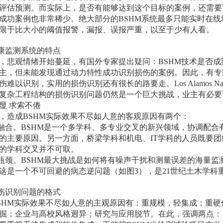
评估预测。而实际上，是否有能够达到这个目标的案例，还需要
成功案例也非常稀少。绝大部分的BSHM系统最多只能实时在
限于比大小的阈值报警，漏报、误报严重，以至于少有人看。
健康监测系统的特点
，悲观情绪开始蔓延，有国外专家提出疑问：BSHM技术是否
主，但未能发现通过动力特性成功识别损伤的案例。因此，有专
难以识别，实用的损伤识别还有很长的路要走。Los Alamos Natio
复杂工程结构的损伤识别问题仍然是一个巨大挑战，业主有必要
显 求索不倦
，造成BSHM实际效果不尽如人意的客观原因有两个：
叉融合。BSHM是一个多学科、多专业交叉的新兴领域，协调配
的主要原因。另一方面，桥梁学科和机电、IT学科的人员既要
的学科交叉并不可取。
论瓶颈。BSHM最大挑战是如何将有噪声干扰和测量误差的海量
这是一个不可回避的病态逆问题（如图3），是21世纪土木学科
损伤识别问题的格式
SHM实际效果不尽如人意的主观原因有：重规模，轻集成；重
掘；企业与高校风格迥异；研究与应用脱节。在此，强调两点：