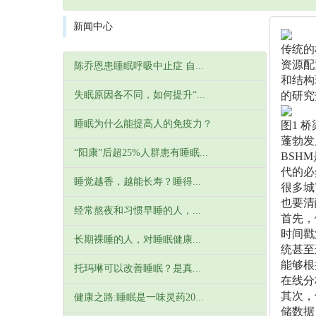
新闻中心
传统的
资源配
陈乔恩患睡眠呼吸中止症 自...
和结构理
失眠原因各不同，如何提升“...
的研究
睡眠为什么能提高人的免疫力？
图1 
蓬勃发
“阳康”后超25%人群患有睡眠...
BSH
代的必
睡觉越香，越能长寿？睡得...
很多城
也要清
经常熬夜和习惯早睡的人，...
首先，
时间戳
长期裸睡的人，对睡眠健康...
统甚至
能够根
托玛琳可以改善睡眠？是真...
在线分
其次，
健康之路:睡眠是一味灵药20...
储数据