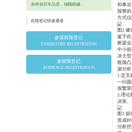
奈样创百年品质，铺睡眠健...
和事后
报警的
方式仅
在线登记快速通道
图2 
鉴于此
参展商预登记
桥梁业
EXHIBITORS REGISTRATION
中小损伤
决大型
参观预登记
瓶颈凸
AUDIENCE REGISTRATION
据分析
1.交
一问题
假繁荣
2.理
决策。
图3 
造成B
分析挖