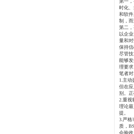
第一，
时化、
和软件
制，而
第二，
以企业
量和对
保持信
尽管技
能够发
理要求
笔者对
1.主
但在应
别。正
2.重
理论最
提。
3.严
质，B
会验收