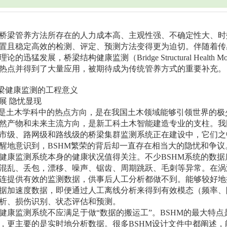
桥梁管养方法所存在的人力成本高、主观性强、不确定性大、时
置且稳定高效的检测、评定、预测方法变得更为迫切。伴随着传
论的迅猛发展，桥梁结构健康监测（Bridge Structural Health 
热点并得到了大量应用，被期待成为传统管养方式的重要补充。
桥梁健康监测的工程意义
展 隐忧显现
M是土木学科中的热点方向，是在我国土木领域能够引领世界的
然产物和未来主流方向，是新工科土木智能建造专业的支柱。我国
市级、路网级和路线级的桥梁集群监测系统正在建设中，它们之
醒地意识到，BSHM繁荣的背后却一直存在相当大的隐忧和争议
健康监测系统本身的健康状况值得关注。不少BSHM系统的数
混乱、丢包，漂移、噪声、锯齿、周期跳跃、毛刺等异常。在涡
连提供有效的监测数据，供事后人工分析都做不到。能够较好地
据加速度数据，即便通过人工离线分析来得到有效模态（频率、
析、损伤识别、状态评估和预测。
健康监测系统不应满足于做“数据的搬运工”。BSHM的最大特
，更主要的是实时地分析数据。很多BSHM设计文件中都阐述