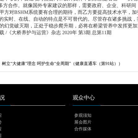
强多方合作。就像国外专家建议的那样，需要政府、企业、科研
甲方对BSHM系统要有合理的期待，而乙方要提高技术水平，加
M的实时、在线、自动的特点是不可替代的。尽管存在诸多挑战，我们
的幻觉破灭期，正处于稳步爬升期，必将在桥梁管养中发挥更加
 /《大桥养护与运营》杂志 2020年 第3期 总第11期
​树立“大健康”理念 呵护生命“全周期”（健康直通车（第91站））
况
观众中心
绍
参观须知
势
展会图片
程
合作媒体
围